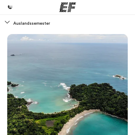
Auslandssemester
Home
Willkommen bei EF
Programme
Alle Programme ansehen
Büros
Büros in der Nähe
Über uns
Wer wir sind
Karriere
Teil des Teams werden