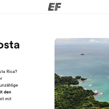
amme
Büros
Üb
osta
e ansehen
Büros in der Nähe
Wer
sta Rica?
er
 unzählige
it den
it mit