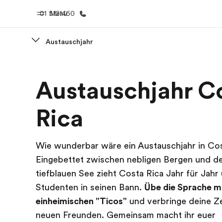
01 5121460
Menü
Austauschjahr
Home
Progr
Austauschjahr C
Willkommen bei EF
Alle Programm
Rica
Wie wunderbar wäre ein Austauschjahr in Co
Eingebettet zwischen nebligen Bergen und d
tiefblauen See zieht Costa Rica Jahr für Jahr
Studenten in seinen Bann.
Übe die Sprache m
einheimischen "Ticos"
und verbringe deine Ze
neuen Freunden. Gemeinsam macht ihr euer