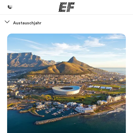
Austauschjahr
Home
Willkommen bei EF
Programme
Alle Programme ansehen
Büros
Büros in der Nähe
Über uns
Wer wir sind
Karriere
Teil des Teams werden