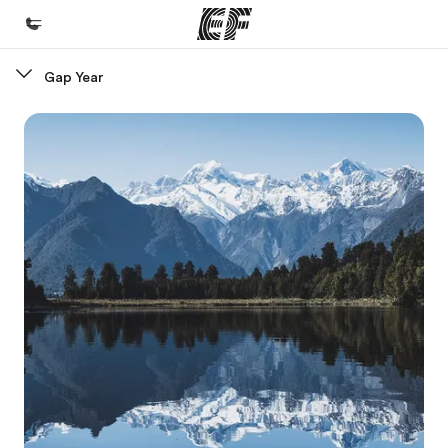
Gap Year
Home
Willkommen bei EF
Programme
Alle Programme ansehen
Büros
Büros in der Nähe
Über uns
Wer wir sind
Karriere
Teil des Teams werden