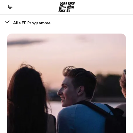
Alle EF Programme
Home
Willkommen bei EF
Programme
Alle Programme ansehen
Büros
Büros in der Nähe
Über uns
Wer wir sind
Karriere
Teil des Teams werden