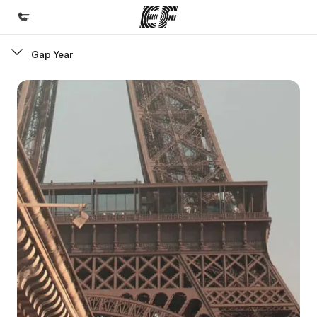
Gap Year
Home
Willkommen bei EF
Programme
Alle Programme ansehen
Büros
Büros in der Nähe
Über uns
Wer wir sind
Karriere
Teil des Teams werden