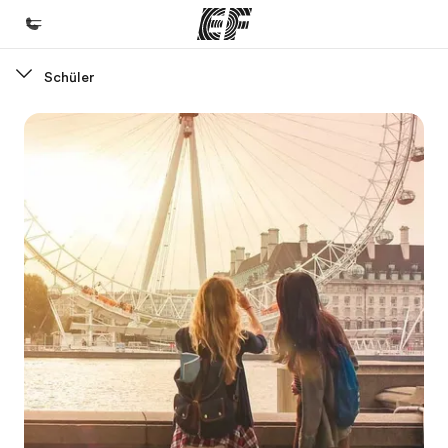
Schüler
Home
Willkommen bei EF
Programme
Alle Programme ansehen
Büros
Büros in der Nähe
Über uns
Wer wir sind
Karriere
Teil des Teams werden