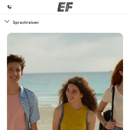
Sprachreisen
Home
Willkommen bei EF
Programme
Alle Programme ansehen
Büros
Büros in der Nähe
Über uns
Wer wir sind
Karriere
Teil des Teams werden