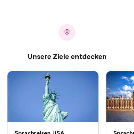
Unsere Ziele entdecken
Sprachreisen USA
Sprach