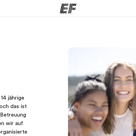
amme
Büros
Üb
e ansehen
Büros in der Nähe
Wer
14 jährige
och das ist
m-Betreuung
en wir auf
rganisierte