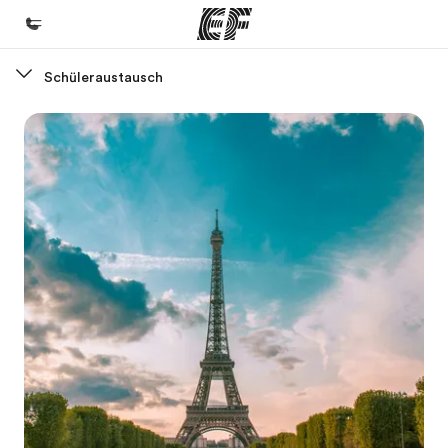
Schüleraustausch
Home
Willkommen bei EF
Programme
Alle Programme ansehen
Büros
Büros in der Nähe
Über uns
Wer wir sind
Karriere
Teil des Teams werden