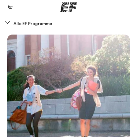
Alle EF Programme
Home
Willkommen bei EF
Programme
Alle Programme ansehen
Büros
Büros in der Nähe
Über uns
Wer wir sind
Karriere
Teil des Teams werden