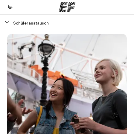
Schüleraustausch
Home
Willkommen bei EF
Programme
Alle Programme ansehen
Büros
Büros in der Nähe
Über uns
Wer wir sind
Karriere
Teil des Teams werden