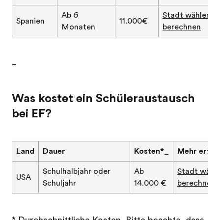
Ab 6
Stadt wählen &
Spanien
11.000€
Monaten
berechnen
_
Was kostet ein Schüleraustausch
bei EF?
Land
Dauer
Kosten*_
Mehr erfah
Schulhalbjahr oder
Ab
Stadt wähl
USA
Schuljahr
14.000 €
berechnen
* Durchschnittliche Kosten. Bitte beachte, dass