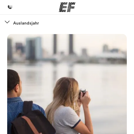
Auslandsjahr
Home
Willkommen bei EF
Programme
Alle Programme ansehen
Büros
Büros in der Nähe
Über uns
Wer wir sind
Karriere
Teil des Teams werden