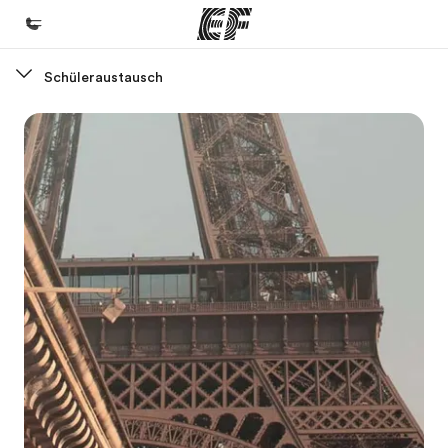
Schüleraustausch
Home
Willkommen bei EF
Programme
Alle Programme ansehen
Büros
Büros in der Nähe
Über uns
Wer wir sind
Karriere
Teil des Teams werden