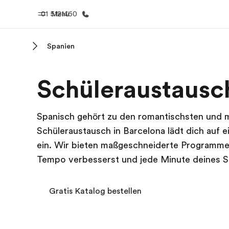
01 5121460
Menü
Spanien
Home
Progr
Schüleraustausch
Willkommen bei EF
Alle Programm
Spanisch gehört zu den romantischsten und 
Schüleraustausch in Barcelona lädt dich auf 
ein. Wir bieten maßgeschneiderte Programme,
Tempo verbesserst und jede Minute deines Sc
Gratis Katalog bestellen