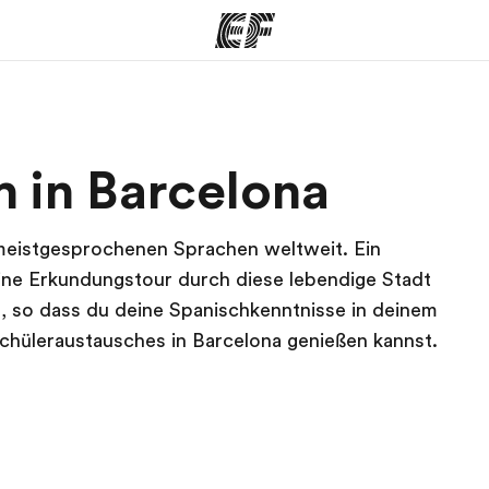
amme
Büros
Üb
 in Barcelona
e ansehen
Büros in der Nähe
Wer
meistgesprochenen Sprachen weltweit. Ein
eine Erkundungstour durch diese lebendige Stadt
 so dass du deine Spanischkenntnisse in deinem
hüleraustausches in Barcelona genießen kannst.