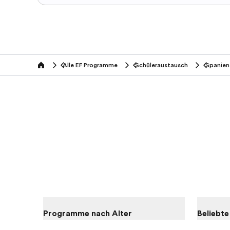
Alle EF Programme
Schüleraustausch
Spanien
home
Programme nach Alter
Beliebt