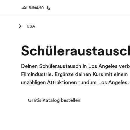
01 5121460
Menü
USA
Home
Progr
Schüleraustausch
Willkommen bei EF
Alle Programm
Deinen Schüleraustausch in Los Angeles verbr
Filmindustrie. Ergänze deinen Kurs mit einem
unzähligen Attraktionen rundum Los Angeles.
Gratis Katalog bestellen