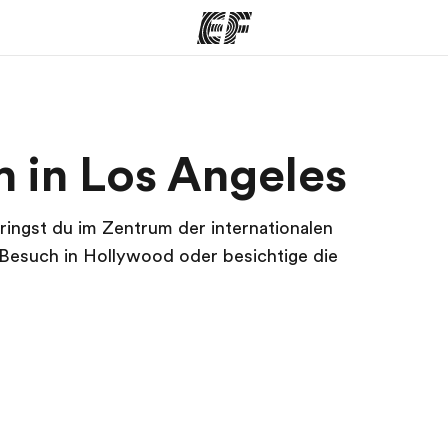
amme
Büros
Üb
 in Los Angeles
e ansehen
Büros in der Nähe
Wer
ingst du im Zentrum der internationalen
 Besuch in Hollywood oder besichtige die