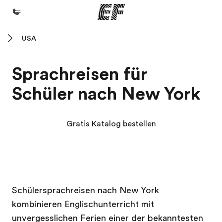
USA
Home
Willkommen bei EF
Sprachreisen für
Programme
Schüler nach New York
Alle Programme ansehen
Büros
Gratis Katalog bestellen
Büros in der Nähe
Über uns
Wer wir sind
EF Campus
EF Campus
Karriere
Schülersprachreisen nach New York
kombinieren Englischunterricht mit
Teil des Teams werden
unvergesslichen Ferien einer der bekanntesten