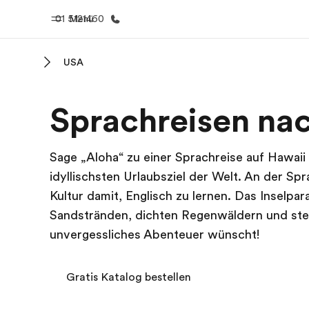
01 5121460
Menü
USA
Home
Progr
Sprachreisen na
Willkommen bei EF
Alle Programm
Sage „Aloha“ zu einer Sprachreise auf Hawai
idyllischsten Urlaubsziel der Welt. An der Sp
Kultur damit, Englisch zu lernen. Das Inselp
Sandstränden, dichten Regenwäldern und steil
unvergessliches Abenteuer wünscht!
Gratis Katalog bestellen