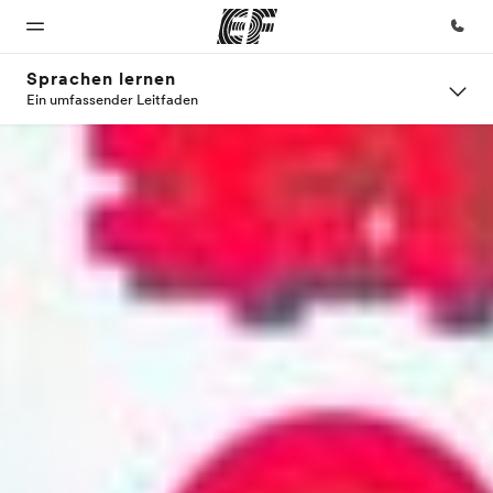
Sprachen lernen
Ein umfassender Leitfaden
Home
Programme
Büros
Über
Karriere
uns
Willkommen
Alle Programme
Büros in
Teil des
bei EF
ansehen
der Nähe
Teams
Wer wir
werden
sind