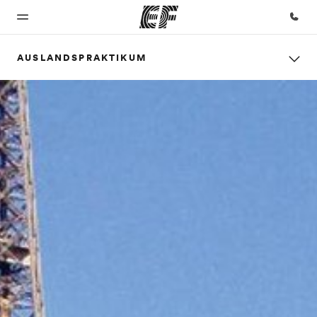
AUSLANDSPRAKTIKUM
Home
Programme
Büros
Über
Karriere
uns
Willkommen
Alle Programme
Büros in
Teil des
bei EF
ansehen
der Nähe
Teams
Wer wir
werden
sind