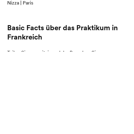
Nizza | Paris
Basic Facts über das Praktikum in
Frankreich
Teilen Sie uns mit, in welche Branchen Sie gerne
hineinschnuppern möchten, und unser EF „Internship
Gratis Katalog bestellen
Coordinator" wird die beste Möglichkeit für Ihr
Praktikum in Frankreich finden. Wie genau das
funktioniert? Ausführlichere Informationen finden Sie
unter
Auslandspraktikum
und
Kursdetails
.