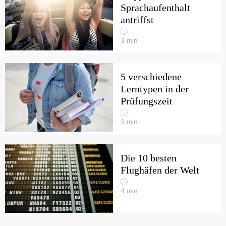
Sprachaufenthalt
antriffst
3
min
5 verschiedene
Lerntypen in der
Prüfungszeit
3
min
Die 10 besten
Flughäfen der Welt
4
min