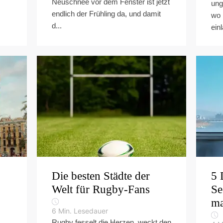
Neuschnee vor dem Fenster ist jetzt
ung
endlich der Frühling da, und damit
wo 
d...
einl
Die besten Städte der
5 
Welt für Rugby-Fans
Se
ma
6
Min. Lesedauer
Rugby fesselt die Herzen, weckt den