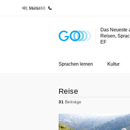
01 5121460
Menü
Das Neueste 
Reisen, Sprac
Home
Progra
EF
Willkommen bei EF
Alle Programm
Sprachen lernen
Kultur
Reise
31
Beiträge