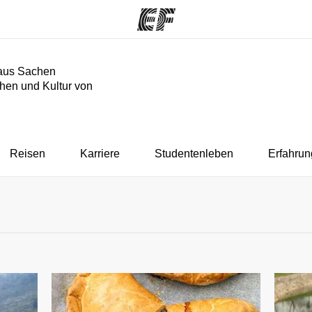
aus Sachen
hen und Kultur von
mme
Büros
Üb
e ansehen
Büros in der Nähe
Wer
Reisen
Karriere
Studentenleben
Erfahrun