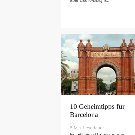
aber das K-BBQ is...
10 Geheimtipps für
Barcelona
5
Min. Lesedauer
Es gibt viele Gründe, warum