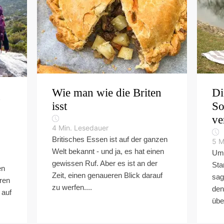
Wie man wie die Briten
Di
n
isst
So
ve
4
Min. Lesedauer
Britisches Essen ist auf der ganzen
5
M
Welt bekannt - und ja, es hat einen
Um 
gewissen Ruf. Aber es ist an der
Sta
en
Zeit, einen genaueren Blick darauf
sage
ren
zu werfen....
den
 auf
übe