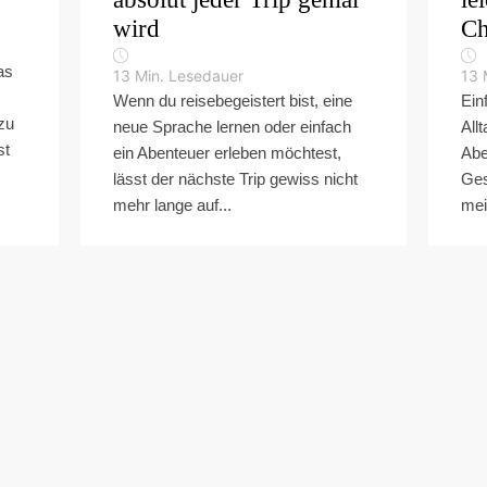
wird
Ch
as
13
Min. Lesedauer
13
Wenn du reisebegeistert bist, eine
Ein
zu
neue Sprache lernen oder einfach
All
st
ein Abenteuer erleben möchtest,
Abe
lässt der nächste Trip gewiss nicht
Ges
mehr lange auf...
mei