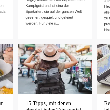
4
M
ten
Kampfgeist und ist eine der
Heu
rada
Sportarten, die auf der ganzen Welt
all
gesehen, gespielt und gefeiert
zu 
werden. Für viele s...
prä
Hau
ür
15 Tipps, mit denen
Re
absolut jeder Trip genial
le