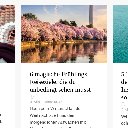
6 magische Frühlings-
5 
Reiseziele, die du
de
unbedingt sehen musst
In
so
4
Min. Lesedauer
Nach dem Winterschlaf, der
2
M
en
Weihnachtszeit und dem
Wen
bt,
morgendlichen Aufwachen mit
geh