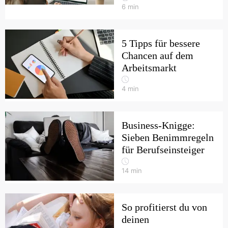
6
min
5 Tipps für bessere
Chancen auf dem
Arbeitsmarkt
4
min
Business-Knigge:
Sieben Benimmregeln
für Berufseinsteiger
14
min
So profitierst du von
deinen