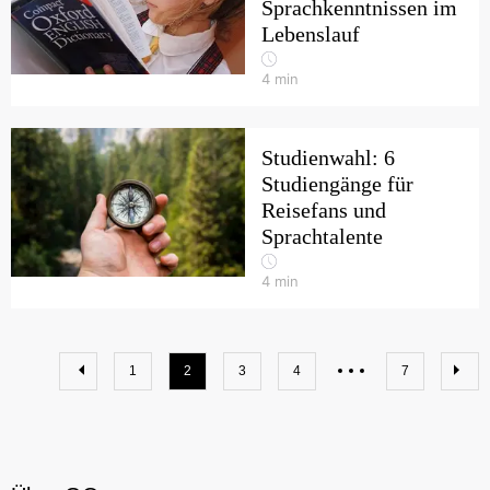
Sprachkenntnissen im
Lebenslauf
4
min
Studienwahl: 6
Studiengänge für
Reisefans und
Sprachtalente
4
min
1
2
3
4
7