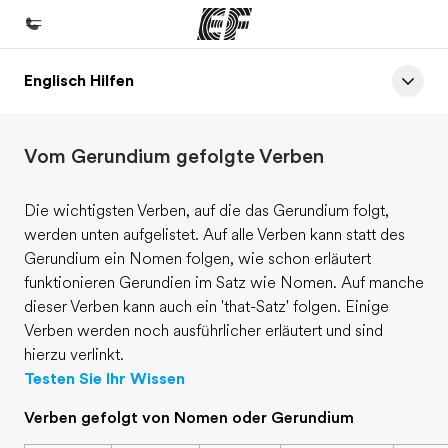
Englisch Hilfen
Home
Willkommen bei EF
Vom Gerundium gefolgte Verben
Programme
Alle Programme ansehen
Die wichtigsten Verben, auf die das Gerundium folgt,
werden unten aufgelistet. Auf alle Verben kann statt des
Büros
Gerundium ein Nomen folgen, wie schon erläutert
Büros in der Nähe
funktionieren Gerundien im Satz wie Nomen. Auf manche
dieser Verben kann auch ein 'that-Satz' folgen. Einige
Über uns
Verben werden noch ausführlicher erläutert und sind
Wer wir sind
hierzu verlinkt.
Testen Sie Ihr Wissen
Karriere
Verben gefolgt von Nomen oder Gerundium
Teil des Teams werden