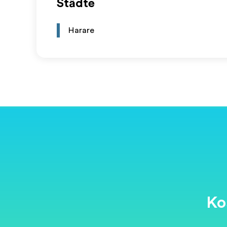
Städte
Harare
Ko