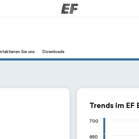
amme
Büros
Üb
ntaktieren Sie uns
Downloads
e ansehen
Büros in der Nähe
Wer
Trends im EF 
700
650