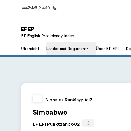
+43 1 5121460
Menü
EF EPI
EF English Proficiency Index
Home
Progr
Übersicht
Länder und Regionen
Über EF EPI
Ko
Willkommen bei EF
Alle Programm
Globales Ranking:
#13
Simbabwe
EF EPI Punktzahl
:
602