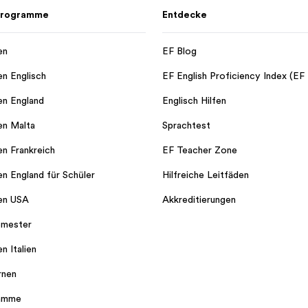
 Programme
Entdecke
en
EF Blog
en Englisch
EF English Proficiency Index (EF
en England
Englisch Hilfen
en Malta
Sprachtest
en Frankreich
EF Teacher Zone
en England für Schüler
Hilfreiche Leitfäden
en USA
Akkreditierungen
emester
n Italien
rnen
ramme