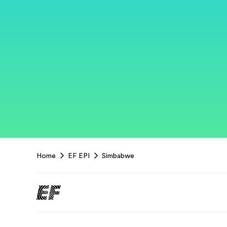
EF
Home
EF EPI
Simbabwe
Footer