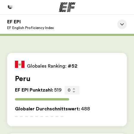
EF EPI
Home
EF English Proficiency Index
Willkommen bei EF
Programme
Alle Programme ansehen
Globales Ranking:
#52
Büros
Peru
Büros in der Nähe
EF EPI Punktzahl
:
519
0
Über uns
Wer wir sind
Globaler Durchschnittswert
:
488
Karriere
Teil des Teams werden