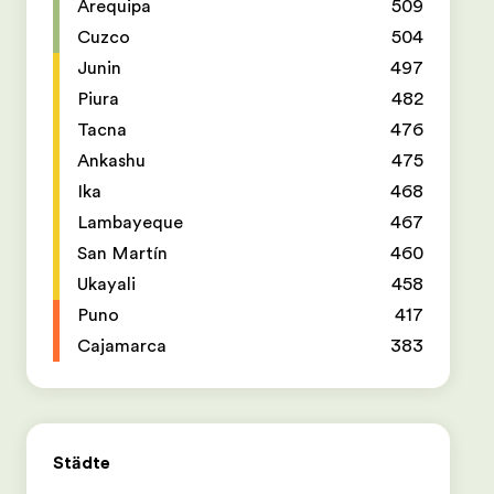
Arequipa
509
Cuzco
504
Junin
497
Piura
482
Tacna
476
Ankashu
475
Ika
468
Lambayeque
467
San Martín
460
Ukayali
458
Puno
417
Cajamarca
383
Städte