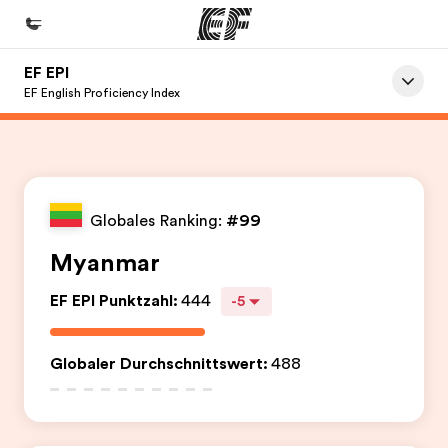
EF EPI
Home
EF English Proficiency Index
Willkommen bei EF
Programme
Alle Programme ansehen
Globales Ranking:
#99
Büros
Myanmar
Büros in der Nähe
EF EPI Punktzahl
:
444
-5
Über uns
Wer wir sind
Globaler Durchschnittswert
:
488
Karriere
Teil des Teams werden