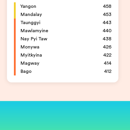
Yangon
458
Mandalay
453
Taunggyi
443
Mawlamyine
440
Nay Pyi Taw
438
Monywa
426
Myitkyina
422
Magway
414
Bago
412