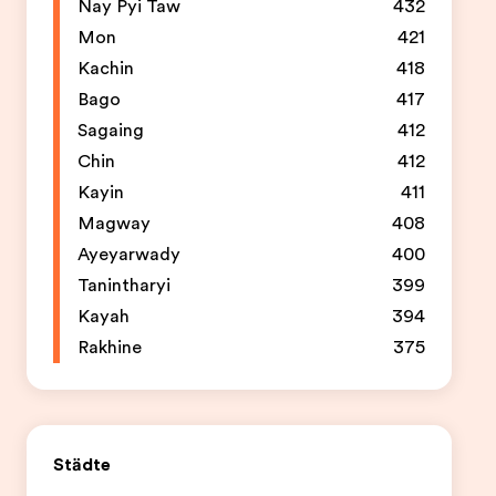
Nay Pyi Taw
432
Mon
421
Kachin
418
Bago
417
Sagaing
412
Chin
412
Kayin
411
Magway
408
Ayeyarwady
400
Tanintharyi
399
Kayah
394
Rakhine
375
Städte