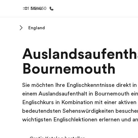
01 5121460
Menü
England
Home
Progr
Auslandsaufentha
Willkommen bei EF
Alle Programm
Bournemouth
Sie möchten Ihre Englischkenntnisse direkt i
einem Auslandsaufenthalt in Bournemouth ein
Englischkurs in Kombination mit einer aktiven 
bedeutendsten Sehenswürdigkeiten besuchen
wichtigsten Englischlektionen erlernen und 