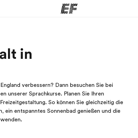
amme
Büros
Üb
lt in
e ansehen
Büros in der Nähe
Wer
n England verbessern? Dann besuchen Sie bei
en unserer Sprachkurse. Planen Sie Ihren
Freizeitgestaltung. So können Sie gleichzeitig die
, ein entspanntes Sonnenbad genießen und die
anwenden.