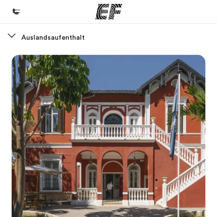
Auslandsaufenthalt
Home
Willkommen bei EF
Programme
Alle Programme ansehen
Büros
Büros in der Nähe
Über uns
Wer wir sind
Karriere
Teil des Teams werden