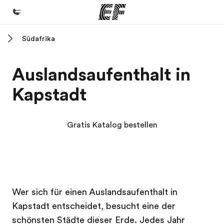
Südafrika
Home
Willkommen bei EF
Auslandsaufenthalt in
Programme
Kapstadt
Alle Programme ansehen
Büros
Gratis Katalog bestellen
Büros in der Nähe
Über uns
Wer wir sind
EF Campus
EF Campus
Karriere
Wer sich für einen Auslandsaufenthalt in
Kapstadt entscheidet, besucht eine der
Teil des Teams werden
schönsten Städte dieser Erde. Jedes Jahr