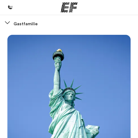
Gastfamilie
Home
Willkommen bei EF
Programme
Alle Programme ansehen
Büros
Büros in der Nähe
Über uns
Wer wir sind
Karriere
Teil des Teams werden