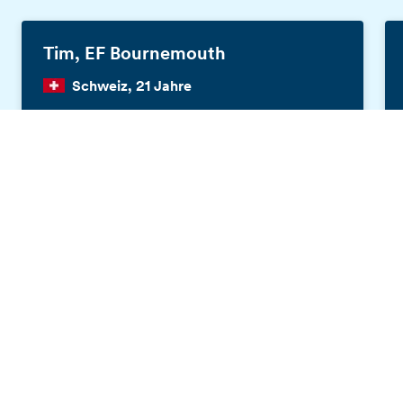
Tim, EF Bournemouth
Schweiz, 21 Jahre
Gratis Katalog bestellen
Ich bin normalerweise ein zurückhaltender
Typ. EF hat es mir ermöglicht, meinen
persönlichen Horizont zu erweitern und
verschiedene Kulturen lebendig zu erleben.
Für mich persönlich war der Aufenthalt bei
EF ein Augenöffner, denn ich habe viel über
meine persönlichen Vorlieben, Gewohnheiten
und Einstellungen erkannt.