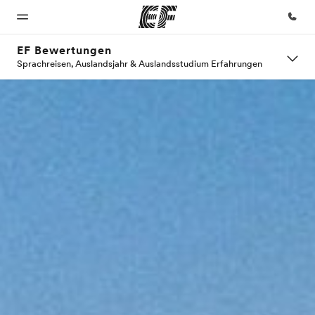
EF Bewertungen
Sprachreisen, Auslandsjahr & Auslandsstudium Erfahrungen
Home
Programme
Büros
Über
Karriere
uns
Willkommen
Alle Programme
Büros in
Teil des
bei EF
ansehen
der Nähe
Teams
Wer wir
werden
sind