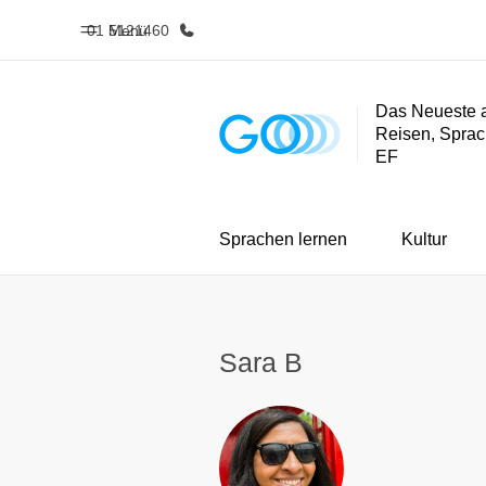
01 5121460
Menü
Das Neueste 
Reisen, Sprac
Home
Progra
EF
Willkommen bei EF
Alle Programm
Sprachen lernen
Kultur
Sara B