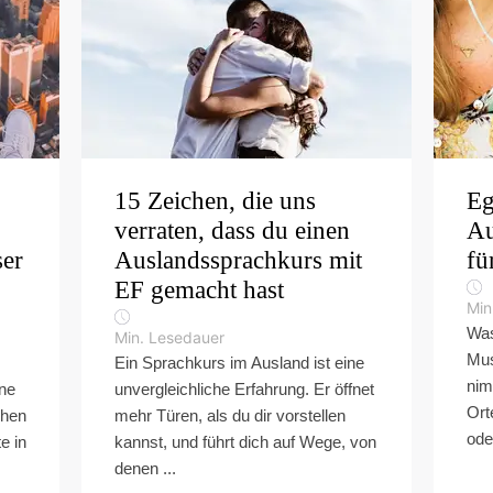
15 Zeichen, die uns
Eg
verraten, dass du einen
Au
ser
Auslandssprachkurs mit
fü
EF gemacht hast
Min
Was
Min. Lesedauer
Mus
Ein Sprachkurs im Ausland ist eine
nim
ne
unvergleichliche Erfahrung. Er öffnet
Ort
chen
mehr Türen, als du dir vorstellen
ode
e in
kannst, und führt dich auf Wege, von
denen ...