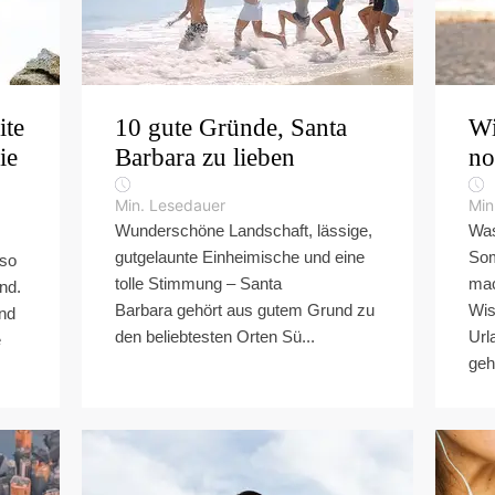
ite
10 gute Gründe, Santa
Wi
ie
Barbara zu lieben
no
Min. Lesedauer
Min
Wunderschöne Landschaft, lässige,
Was
gutgelaunte Einheimische und eine
Som
 so
tolle Stimmung – Santa
mac
nd.
Barbara gehört aus gutem Grund zu
Wis
ind
den beliebtesten Orten Sü...
Url
e
geh