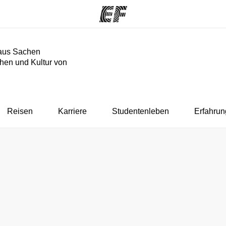
aus Sachen
hen und Kultur von
mme
Büros
Üb
e ansehen
Büros in der Nähe
Wer
Reisen
Karriere
Studentenleben
Erfahrun