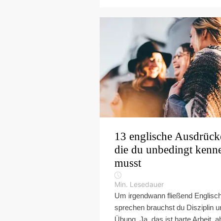
13 englische Ausdrück
die du unbedingt kenn
musst
Min. Lesedauer
Um irgendwann fließend Englisc
sprechen brauchst du Disziplin u
Übung. Ja, das ist harte Arbeit, a