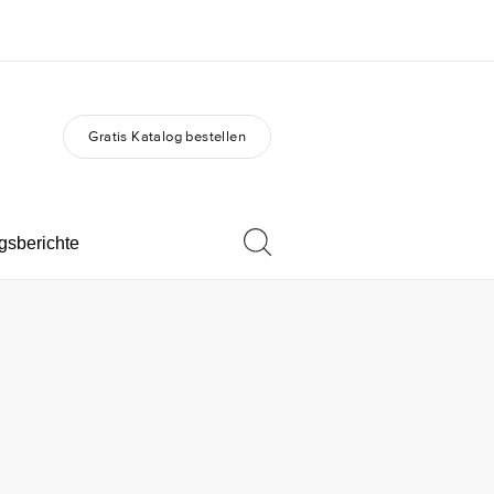
Gratis Katalog bestellen
er uns
Karriere
 wir sind
Teil des Teams werden
gsberichte