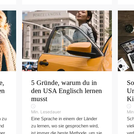
e,
5 Gründe, warum du in
So
en
den USA Englisch lernen
Ur
musst
Ki
Min. Lesedauer
Min
h zu
Eine Sprache in einem der Länder
Sch
nd
zu lernen, wo sie gesprochen wird,
vie
ber
ist immer die beste Methode, um sie
ver