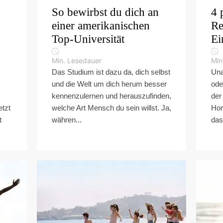
So bewirbst du dich an
4 
einer amerikanischen
Re
Top-Universität
Ei
Min. Lesedauer
Min
Das Studium ist dazu da, dich selbst
Una
und die Welt um dich herum besser
ode
kennenzulernen und herauszufinden,
der
etzt
welche Art Mensch du sein willst. Ja,
Hor
t
währen...
das