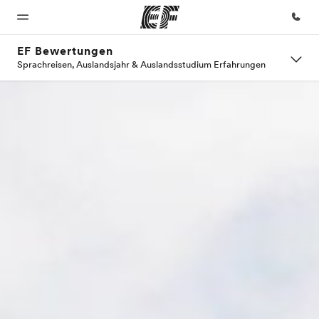
EF Bewertungen
Sprachreisen, Auslandsjahr & Auslandsstudium Erfahrungen
Home
Programme
Büros
Über
Karriere
uns
Willkommen
Alle Programme
Büros in
Teil des
bei EF
ansehen
der Nähe
Teams
Wer wir
werden
sind