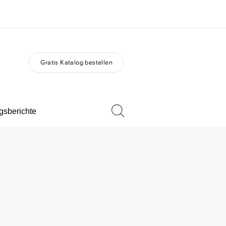
Gratis Katalog bestellen
er uns
Karriere
 wir sind
Teil des Teams werden
gsberichte