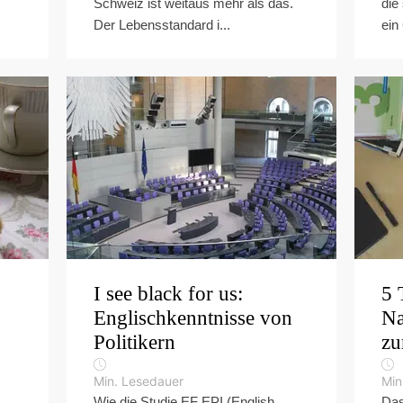
Schweiz ist weitaus mehr als das.
die
Der Lebensstandard i...
ein
I see black for us:
5 
Englischkenntnisse von
Na
Politikern
zu
Min. Lesedauer
Min
Wie die Studie EF EPI (English
Das