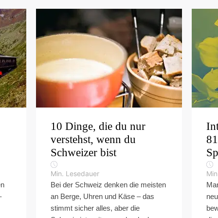
10 Dinge, die du nur
In
verstehst, wenn du
81
Schweizer bist
Sp
Min. Lesedauer
Min
en
Bei der Schweiz denken die meisten
Man
–
an Berge, Uhren und Käse – das
neu
stimmt sicher alles, aber die
bew