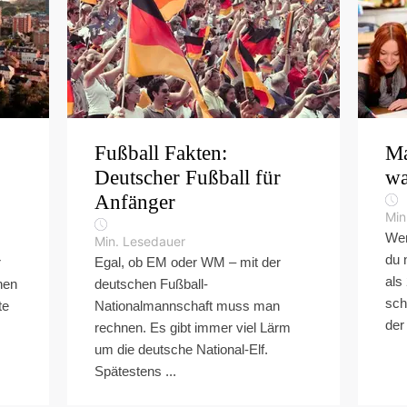
Fußball Fakten:
Ma
Deutscher Fußball für
wa
Anfänger
Min
Wen
Min. Lesedauer
du 
r
Egal, ob EM oder WM – mit der
als
nen
deutschen Fußball-
sch
te
Nationalmannschaft muss man
der
rechnen. Es gibt immer viel Lärm
um die deutsche National-Elf.
Spätestens ...