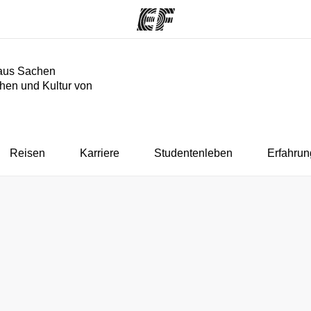
aus Sachen
hen und Kultur von
mme
Büros
Üb
e ansehen
Büros in der Nähe
Wer
Reisen
Karriere
Studentenleben
Erfahrun