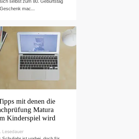
 sich selbst zum 80. Geburtstag
 Geschenk mac...
Tipps mit denen die
chprüfung Matura
m Kinderspiel wird
. Lesedauer
 Schuljahr ist vorbei, doch für