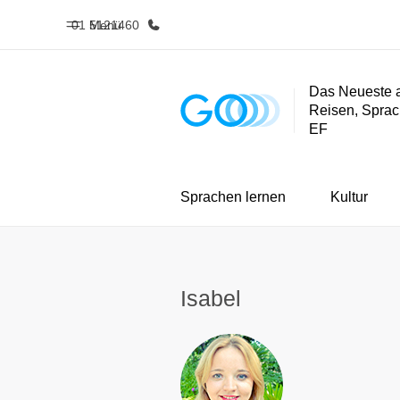
01 5121460
Menü
Das Neueste 
Reisen, Sprac
Home
Progra
EF
Willkommen bei EF
Alle Programm
Sprachen lernen
Kultur
Isabel