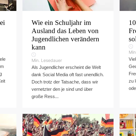
ei
Wie ein Schuljahr im
10
Ausland das Leben von
Fr
Jugendlichen verändern
sol
kann
Min
ele
Vie
Min. Lesedauer
em
Ged
Als Jugendlicher erscheint die Welt
g
Fre
dank Social Media oft fast unendlich.
eit
zu 
Doch trotz der Tatsache, dass wir
ode
vernetzter den je sind und über
große Ress...