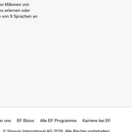
en Millionen von
zu erlernen oder
ne von 9 Sprachen an
er uns
EF Büros
Alle EF Programme
Karriere bei EF
© Signum International AG 2026. Alle Rechte vorbehalten.