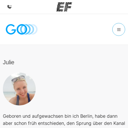
Home
Willkommen bei EF
Programme
Alle Programme ansehen
Julie
Büros
Büros in der Nähe
Über uns
Wer wir sind
Karriere
Geboren und aufgewachsen bin ich Berlin, habe dann
Teil des Teams werden
aber schon früh entschieden, den Sprung über den Kanal