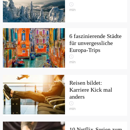
min
6 faszinierende Städte
für unvergessliche
Europa-Trips
min
Reisen bildet:
Karriere Kick mal
anders
min
10 Netflix-Serien zum